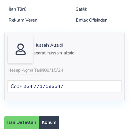
İlan Türü
Satılık
Reklam Veren
Emlak Ofisinden
Hussain Alzaidi
aqarat-hussain-alzaidi
Hesap Açma Tarihi
08/15/24
Cep
+ 964 7717186547
İlan Detayları
Konum