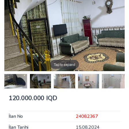
Tap to expand
120.000.000 IQD
İlan No
24082367
İlan Tarihi
15.08.2024