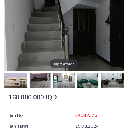
Tap to expand
160.000.000 IQD
İlan No
24082376
İlan Tarihi
19.08.2024