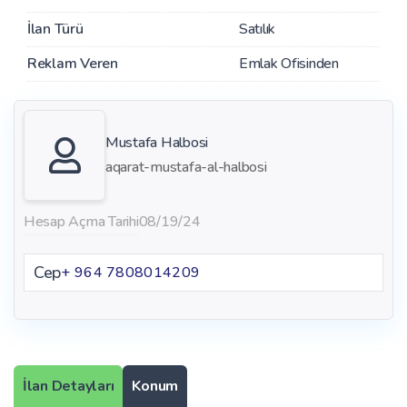
İlan Türü
Satılık
Reklam Veren
Emlak Ofisinden
Mustafa Halbosi
aqarat-mustafa-al-halbosi
Hesap Açma Tarihi
08/19/24
Cep
+ 964 7808014209
İlan Detayları
Konum