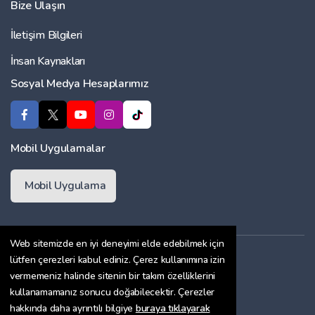
Bize Ulaşın
İletişim Bilgileri
İnsan Kaynakları
Sosyal Medya Hesaplarımız
Mobil Uygulamalar
Mobil Uygulama
Web sitemizde en iyi deneyimi elde edebilmek için
Üyelik Sözleşmesi
lütfen çerezleri kabul ediniz. Çerez kullanımına izin
vermemeniz halinde sitenin bir takım özelliklerini
Çerez Politikası
kullanamamanız sonucu doğabilecektir. Çerezler
Gizlilik Sözleşmesi
hakkında daha ayrıntılı bilgiye
buraya tıklayarak