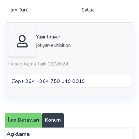
İlan Türü
Satılık
Yasir Jotiyar
jotiyar-exhibition
Hesap Açma Tarihi
08/26/24
Cep
+ 964 ‪+964 750 149 0019
İlan Detayları
Konum
Açıklama