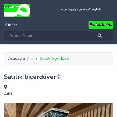
العربية
کرمانجیی خواروو
English
Giriş Yap
Ücretsiz İlan Ver
Anasayfa
/
...
/
Satılık biçerdöver
Satılık biçerdöver
Arbil