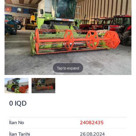
Tap to expand
0 IQD
İlan No
24082435
İlan Tarihi
26.08.2024