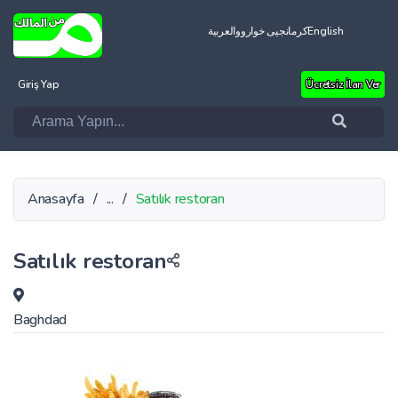
العربية
کرمانجیی خواروو
English
Giriş Yap
Ücretsiz İlan Ver
Anasayfa
/
...
/
Satılık restoran
Satılık restoran
Baghdad