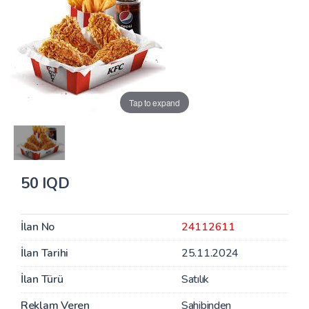
Tap to expand
50 IQD
İlan No
24112611
İlan Tarihi
25.11.2024
İlan Türü
Satılık
Reklam Veren
Sahibinden