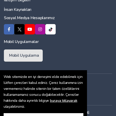
İletişim Bilgileri
İnsan Kaynakları
Sosyal Medya Hesaplarımız
Mobil Uygulamalar
Mobil Uygulama
Web sitemizde en iyi deneyimi elde edebilmek için
Üyelik Sözleşmesi
lütfen çerezleri kabul ediniz. Çerez kullanımına izin
vermemeniz halinde sitenin bir takım özelliklerini
Çerez Politikası
kullanamamanız sonucu doğabilecektir. Çerezler
Gizlilik Sözleşmesi
hakkında daha ayrıntılı bilgiye
buraya tıklayarak
ulaşabilirsiniz.
Her hakkı saklıdır. Copyright © 2026