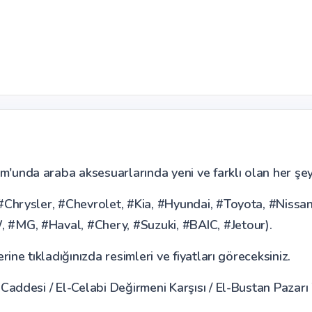
nda araba aksesuarlarında yeni ve farklı olan her şey
Chrysler, #Chevrolet, #Kia, #Hyundai, #Toyota, #Nissa
#MG, #Haval, #Chery, #Suzuki, #BAIC, #Jetour).
ne tıkladığınızda resimleri ve fiyatları göreceksiniz.
addesi / El-Celabi Değirmeni Karşısı / El-Bustan Pazarı 