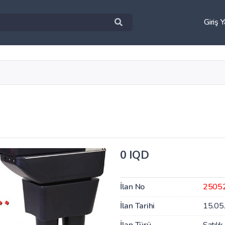
Giriş 
0 IQD
İlan No
2505
İlan Tarihi
15.05
İlan Türü
Satılık