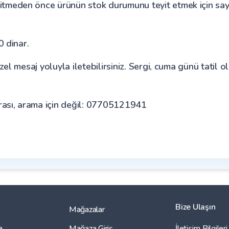
eden önce ürünün stok durumunu teyit etmek için sayfay
0 dinar.
el mesaj yoluyla iletebilirsiniz. Sergi, cuma günü tatil 
sı, arama için değil: 07705121941
Bize Ulaşın
Mağazalar
a
Mağaza Giriş
İletişim Bilgileri