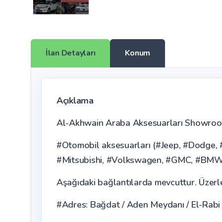
İlan Detayları
Konum
Açıklama
Al-Akhwain Araba Aksesuarları Showroom'u
#Otomobil aksesuarları (#Jeep, #Dodge, #
#Mitsubishi, #Volkswagen, #GMC, #BMW, 
Aşağıdaki bağlantılarda mevcuttur. Üzerleri
#Adres: Bağdat / Aden Meydanı / El-Rabi C