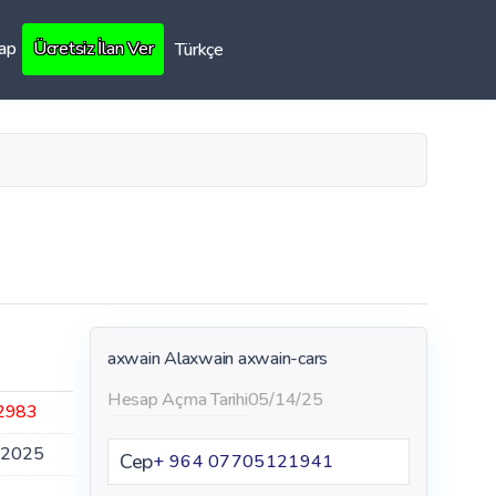
Yap
Ücretsiz İlan Ver
Türkçe
axwain Alaxwain
axwain-cars
Hesap Açma Tarihi
05/14/25
2983
.2025
Cep
+ 964 07705121941