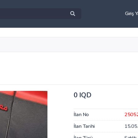
Giriş 
0 IQD
İlan No
2505
İlan Tarihi
15.05
İlan Türü
Satılık