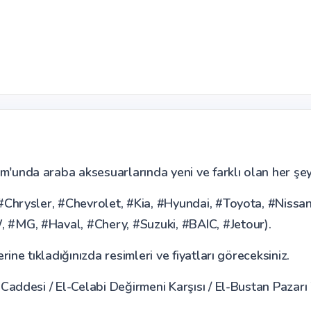
nda araba aksesuarlarında yeni ve farklı olan her şey
Chrysler, #Chevrolet, #Kia, #Hyundai, #Toyota, #Nissa
#MG, #Haval, #Chery, #Suzuki, #BAIC, #Jetour).
ne tıkladığınızda resimleri ve fiyatları göreceksiniz.
addesi / El-Celabi Değirmeni Karşısı / El-Bustan Pazarı 