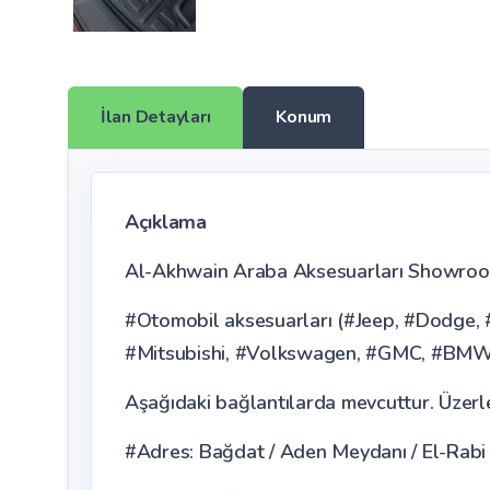
İlan Detayları
Konum
Açıklama
Al-Akhwain Araba Aksesuarları Showroom'u
#Otomobil aksesuarları (#Jeep, #Dodge, #
#Mitsubishi, #Volkswagen, #GMC, #BMW, 
Aşağıdaki bağlantılarda mevcuttur. Üzerleri
#Adres: Bağdat / Aden Meydanı / El-Rabi C