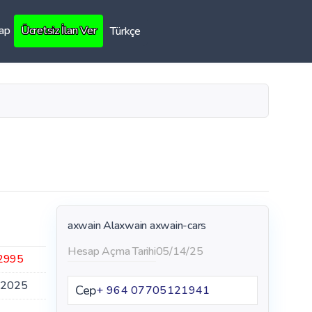
Yap
Ücretsiz İlan Ver
Türkçe
axwain Alaxwain
axwain-cars
Hesap Açma Tarihi
05/14/25
2995
.2025
Cep
+ 964 07705121941