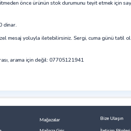
eden önce ürünün stok durumunu teyit etmek için sayfay
0 dinar.
el mesaj yoluyla iletebilirsiniz. Sergi, cuma günü tatil 
sı, arama için değil: 07705121941
Bize Ulaşın
Mağazalar
a
Mağaza Giriş
İletişim Bilgileri