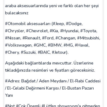
araba aksesuarlarında yeni ve farklı olan her şeyi
bulacaksınız
#Otomobil aksesuarları (#Jeep, #Dodge,
#Chrysler, #Chevrolet, #Kia, #Hyundai, #Toyota,
#Nissan, #Renault, #Ford, #Changan, #Mitsubishi,
#Volkswagen, #GMC, #BMW, #MG, #Haval,
#Chery, #Suzuki, #BAIC, #Jetour).
Aşağıdaki bağlantılarda mevcuttur. Üzerlerine
tıkladığınızda resimleri ve fiyatları göreceksiniz.
#Adres: Bağdat / Aden Meydanı / El-Rabi Caddesi
/ El-Celabi Değirmeni Karşısı / El-Bustan Pazarı
Yanı
#Not #Çok Önemli #Lütfen showroom'a gitmeden