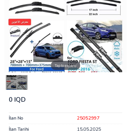
Tap to expand
0 IQD
İlan No
25052997
İlan Tarihi
15.05.2025