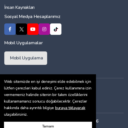
İnsan Kaynakları
Sosyal Medya Hesaplarımız
Mobil Uygulamalar
Mobil Uygulama
Web sitemizde en iyi deneyimi elde edebilmek için
Üyelik Sözleşmesi
lütfen çerezleri kabul ediniz. Çerez kullanımına izin
vermemeniz halinde sitenin bir takım özelliklerini
Çerez Politikası
kullanamamanız sonucu doğabilecektir. Çerezler
Gizlilik Sözleşmesi
hakkında daha ayrıntılı bilgiye
buraya tıklayarak
ulaşabilirsiniz.
Her hakkı saklıdır. Copyright © 2026
Tamam