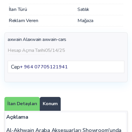
İlan Türü
Satılık
Reklam Veren
Mağaza
axwain Alaxwain
axwain-cars
Hesap Açma Tarihi
05/14/25
Cep
+ 964 07705121941
İlan Detayları
Konum
Açıklama
Al-Akhwain Araba Aksesuarları Showroom'unda