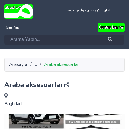
العربية
کرمانجیی خواروو
English
Giriş Yap
Ücretsiz İlan Ver
Anasayfa
/
...
/
Araba aksesuarları
Araba aksesuarları
Baghdad