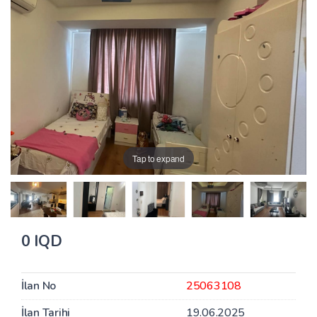
Tap to expand
0 IQD
İlan No
25063108
İlan Tarihi
19.06.2025