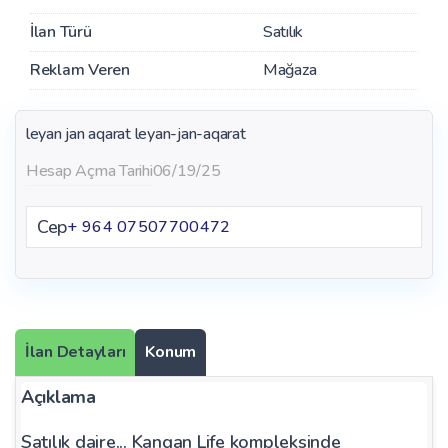
İlan Türü
Satılık
Reklam Veren
Mağaza
leyan jan aqarat
leyan-jan-aqarat
Hesap Açma Tarihi
06/19/25
Cep
+ 964 07507700472
İlan Detayları
Konum
Açıklama
Satılık daire... Kangan Life kompleksinde