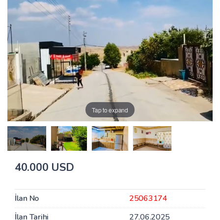
Tap to expand
40.000 USD
İlan No
25063174
İlan Tarihi
27.06.2025