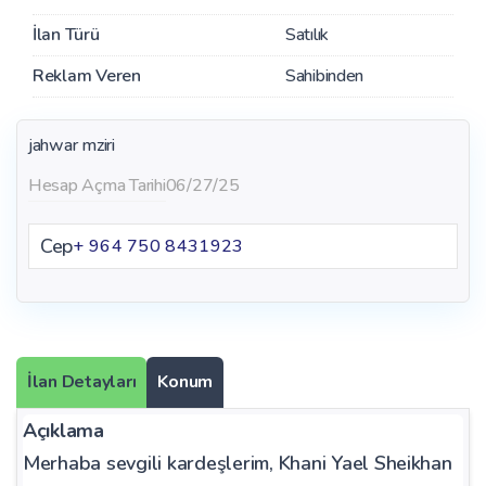
İlan Türü
Satılık
Reklam Veren
Sahibinden
jahwar mziri
Hesap Açma Tarihi
06/27/25
Cep
+ 964 750 8431923
İlan Detayları
Konum
Açıklama
Merhaba sevgili kardeşlerim, Khani Yael Sheikhan