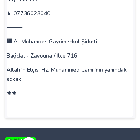
📱 07736023040
⸻
🏢 Al Mohandes Gayrimenkul Şirketi
Bağdat - Zayouna / İlçe 716
Allah'ın Elçisi Hz. Muhammed Camii'nin yanındaki
sokak
⚜⚜