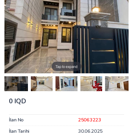
Tap to expand
0 IQD
İlan No
25063223
İlan Tarihi
30.06.2025