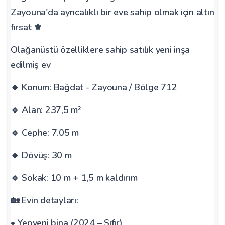
Zayouna'da ayrıcalıklı bir eve sahip olmak için altın
fırsat ⚜
Olağanüstü özelliklere sahip satılık yeni inşa
edilmiş ev
🔹 Konum: Bağdat - Zayouna / Bölge 712
🔹 Alan: 237,5 m²
🔹 Cephe: 7.05 m
🔹 Dövüş: 30 m
🔹 Sokak: 10 m + 1,5 m kaldırım
🏡 Evin detayları:
• Yepyeni bina (2024 – Sıfır)