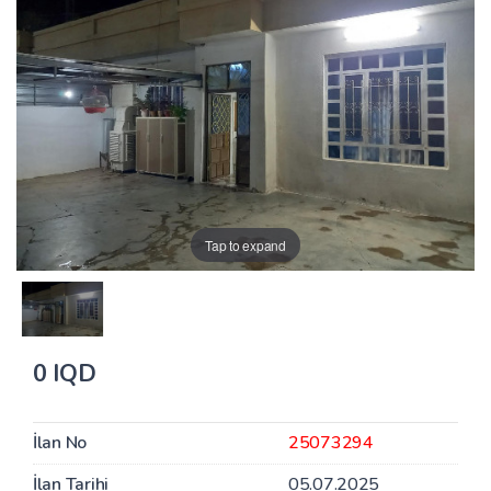
Tap to expand
0 IQD
İlan No
25073294
İlan Tarihi
05.07.2025