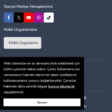
Sosyal Medya Hesaplarımız
Mobil Uygulamalar
Mobil Uygulama
Web sitemizde en iyi deneyimi elde edebilmek için
Üyelik Sözleşmesi
lütfen çerezleri kabul ediniz. Çerez kullanımına izin
vermemeniz halinde sitenin bir takım özelliklerini
Çerez Politikası
kullanamamanız sonucu doğabilecektir. Çerezler
Gizlilik Sözleşmesi
hakkında daha ayrıntılı bilgiye
buraya tıklayarak
ulaşabilirsiniz.
Her hakkı saklıdır. Copyright © 2026
Tamam
Bu site
ENTRANET
ile hazırlanmıştır.