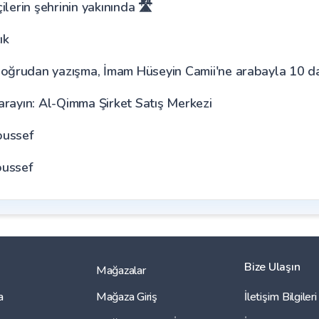
ilerin şehrinin yakınında 🛣️
ık
 doğrudan yazışma, İmam Hüseyin Camii'ne arabayla 10 
 arayın: Al-Qimma Şirket Satış Merkezi
oussef
ussef
Bize Ulaşın
Mağazalar
a
Mağaza Giriş
İletişim Bilgileri