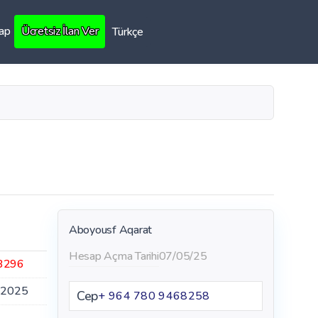
Yap
Ücretsiz İlan Ver
Türkçe
Aboyousf Aqarat
Hesap Açma Tarihi
07/05/25
3296
.2025
Cep
+ 964 780 9468258