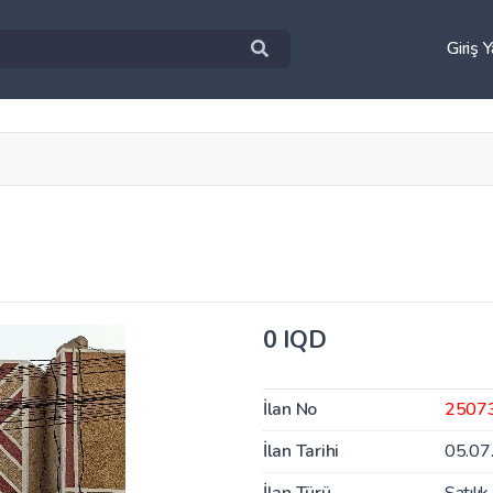
Giriş 
0 IQD
İlan No
2507
İlan Tarihi
05.07
İlan Türü
Satılık