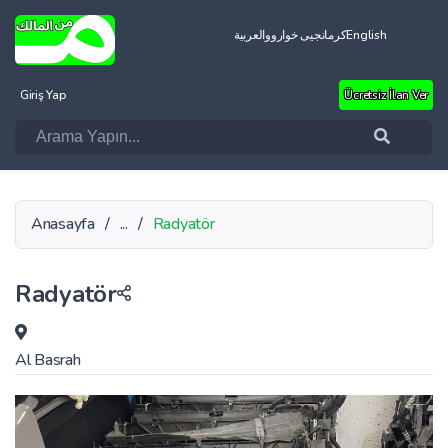
العربية
کرمانجیی خواروو
English
Giriş Yap
Ücretsiz İlan Ver
Anasayfa
/
...
/
Radyatör
Radyatör
Al Basrah