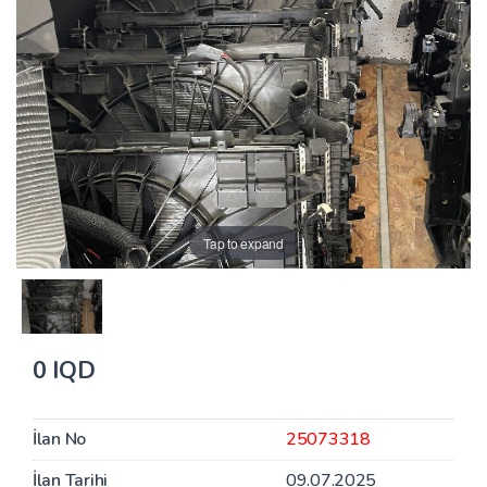
Tap to expand
0 IQD
İlan No
25073318
İlan Tarihi
09.07.2025