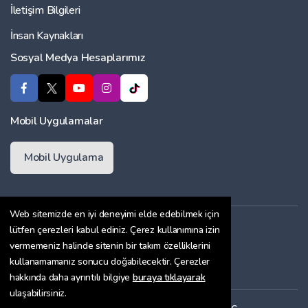
İletişim Bilgileri
İnsan Kaynakları
Sosyal Medya Hesaplarımız
Mobil Uygulamalar
Mobil Uygulama
Web sitemizde en iyi deneyimi elde edebilmek için
Üyelik Sözleşmesi
lütfen çerezleri kabul ediniz. Çerez kullanımına izin
vermemeniz halinde sitenin bir takım özelliklerini
Çerez Politikası
kullanamamanız sonucu doğabilecektir. Çerezler
Gizlilik Sözleşmesi
hakkında daha ayrıntılı bilgiye
buraya tıklayarak
ulaşabilirsiniz.