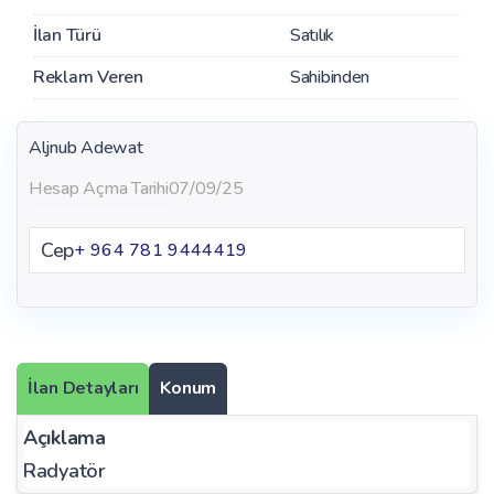
İlan Türü
Satılık
Reklam Veren
Sahibinden
Aljnub Adewat
Hesap Açma Tarihi
07/09/25
Cep
+ 964 781 9444419
İlan Detayları
Konum
Açıklama
Radyatör