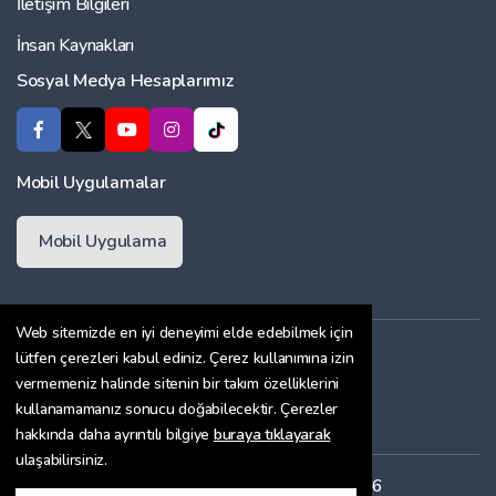
İletişim Bilgileri
İnsan Kaynakları
Sosyal Medya Hesaplarımız
Mobil Uygulamalar
Mobil Uygulama
Web sitemizde en iyi deneyimi elde edebilmek için
Üyelik Sözleşmesi
lütfen çerezleri kabul ediniz. Çerez kullanımına izin
vermemeniz halinde sitenin bir takım özelliklerini
Çerez Politikası
kullanamamanız sonucu doğabilecektir. Çerezler
Gizlilik Sözleşmesi
hakkında daha ayrıntılı bilgiye
buraya tıklayarak
ulaşabilirsiniz.
Her hakkı saklıdır. Copyright © 2026