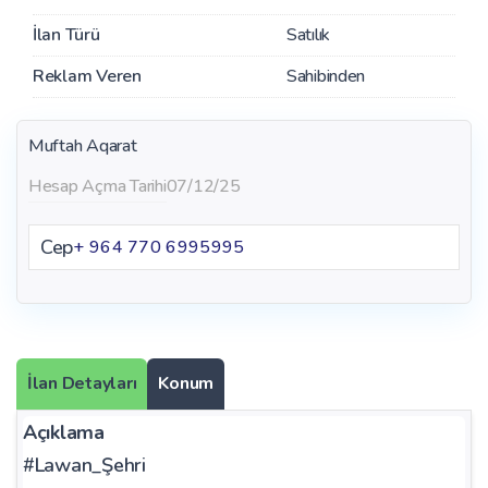
İlan Türü
Satılık
Reklam Veren
Sahibinden
Muftah Aqarat
Hesap Açma Tarihi
07/12/25
Cep
+ 964 770 6995995
İlan Detayları
Konum
Açıklama
#Lawan_Şehri