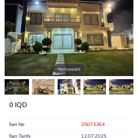
Tap to expand
0 IQD
İlan No
25073364
İlan Tarihi
12.07.2025