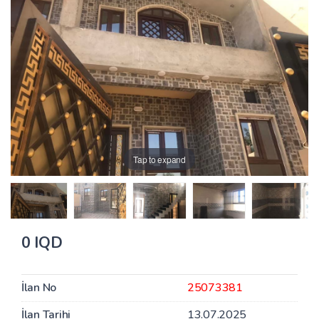
Tap to expand
0 IQD
İlan No
25073381
İlan Tarihi
13.07.2025