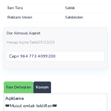
İlan Türü
Satılık
Reklam Veren
Sahibinden
Dor Almousl Aqarat
Hesap Açma Tarihi
07/13/25
Cep
+ 964 773 4099200
İlan Detayları
Konum
Açıklama
👑Musul emlak teklifleri👑