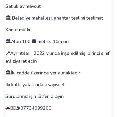
Satılık ev mevcut
🏛 Belediye mahallesi, anahtar teslimi teslimat
Konut mülkü
🏛Alan 100 🔲 metre...10m ön
📍Ayrıntılar... 2022 yılında inşa edilmiş, birinci sınıf
evi ziyaret edin
🏛İki cadde üzerinde yer almaktadır
İki katlı, yatak odası sayısı: 3
Sorularınız için lütfen arayın
🚗🚶‍♂️🤳07734099200