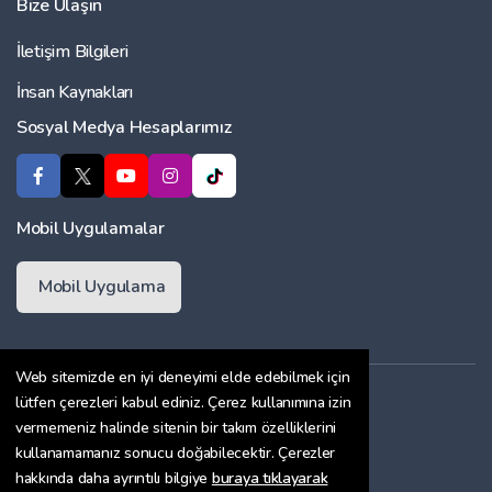
Bize Ulaşın
İletişim Bilgileri
İnsan Kaynakları
Sosyal Medya Hesaplarımız
Mobil Uygulamalar
Mobil Uygulama
Web sitemizde en iyi deneyimi elde edebilmek için
Üyelik Sözleşmesi
lütfen çerezleri kabul ediniz. Çerez kullanımına izin
vermemeniz halinde sitenin bir takım özelliklerini
Çerez Politikası
kullanamamanız sonucu doğabilecektir. Çerezler
Gizlilik Sözleşmesi
hakkında daha ayrıntılı bilgiye
buraya tıklayarak