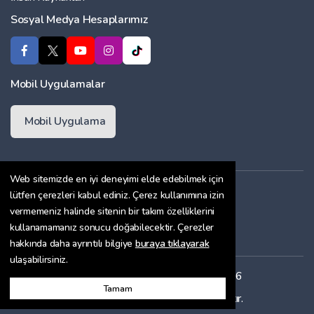
Sosyal Medya Hesaplarımız
Mobil Uygulamalar
Mobil Uygulama
Web sitemizde en iyi deneyimi elde edebilmek için
Üyelik Sözleşmesi
lütfen çerezleri kabul ediniz. Çerez kullanımına izin
vermemeniz halinde sitenin bir takım özelliklerini
Çerez Politikası
kullanamamanız sonucu doğabilecektir. Çerezler
Gizlilik Sözleşmesi
hakkında daha ayrıntılı bilgiye
buraya tıklayarak
ulaşabilirsiniz.
Her hakkı saklıdır. Copyright © 2026
Tamam
Bu site
ENTRANET
ile hazırlanmıştır.