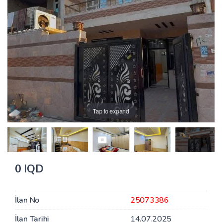
Tap to expand
0 IQD
İlan No
25073386
İlan Tarihi
14.07.2025