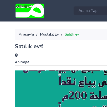
Anasayfa
/
Müstakil Ev
/
Satılık ev
Satılık ev
An Najaf