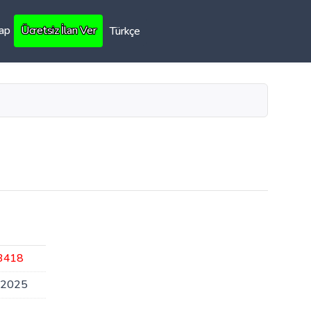
Yap
Ücretsiz İlan Ver
Türkçe
3418
.2025