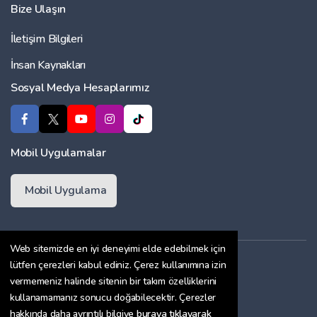
Bize Ulaşın
İletişim Bilgileri
İnsan Kaynakları
Sosyal Medya Hesaplarımız
Mobil Uygulamalar
Mobil Uygulama
Web sitemizde en iyi deneyimi elde edebilmek için
Üyelik Sözleşmesi
lütfen çerezleri kabul ediniz. Çerez kullanımına izin
vermemeniz halinde sitenin bir takım özelliklerini
Çerez Politikası
kullanamamanız sonucu doğabilecektir. Çerezler
Gizlilik Sözleşmesi
hakkında daha ayrıntılı bilgiye
buraya tıklayarak