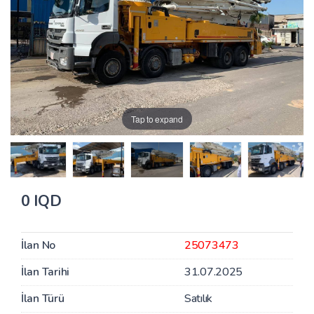
Tap to expand
0 IQD
İlan No
25073473
İlan Tarihi
31.07.2025
İlan Türü
Satılık