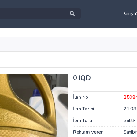
Giriş 
0 IQD
İlan No
2508
İlan Tarihi
21.08
İlan Türü
Satılık
Reklam Veren
Sahibi