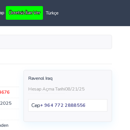
Yap
Ücretsiz İlan Ver
Türkçe
Ravenol Iraq
Hesap Açma Tarihi
08/21/25
4676
.2025
Cep
+ 964 772 2888556
nden