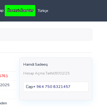
Yap
Ücretsiz İlan Ver
Türkçe
Hamdi Sadeeq
Hesap Açma Tarihi
09/02/25
5761
.2025
Cep
+ 964 750 8321457
nden