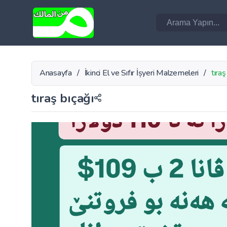
Anasayfa
/
İkinci El ve Sıfır İșyeri Malzemeleri
/
tıraş
tıraş bıçağı