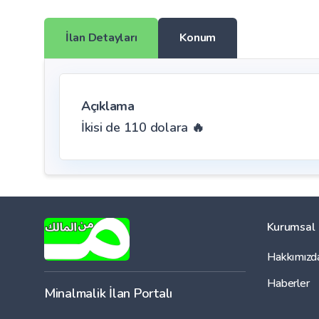
İlan Detayları
Konum
Açıklama
İkisi de 110 dolara 🔥
Kurumsal
Hakkımızd
Haberler
Minalmalik İlan Portalı