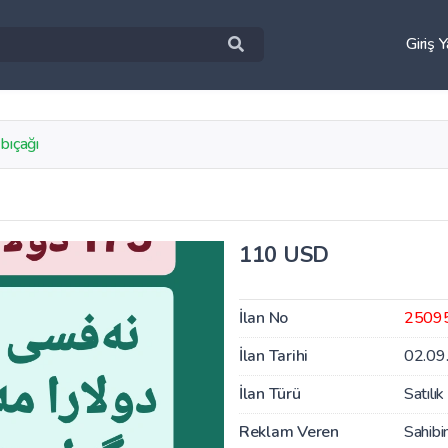
Giriş 
 bıçağı
110 USD
İlan No
2509
İlan Tarihi
02.09
İlan Türü
Satılık
Reklam Veren
Sahibi