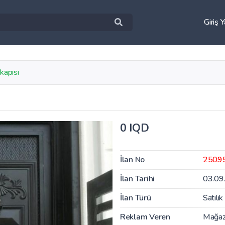
Giriş 
 kapısı
0 IQD
İlan No
2509
İlan Tarihi
03.09
İlan Türü
Satılık
Reklam Veren
Mağa