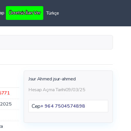
Yap
Ücretsiz İlan Ver
Türkçe
Jsur Ahmed
jsur-ahmed
Hesap Açma Tarihi
09/03/25
5771
.2025
Cep
+ 964 7504574898
za