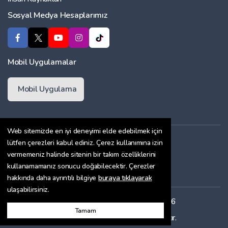
Sosyal Medya Hesaplarımız
Mobil Uygulamalar
Mobil Uygulama
Web sitemizde en iyi deneyimi elde edebilmek için
Üyelik Sözleşmesi
lütfen çerezleri kabul ediniz. Çerez kullanımına izin
vermemeniz halinde sitenin bir takım özelliklerini
Çerez Politikası
kullanamamanız sonucu doğabilecektir. Çerezler
Gizlilik Sözleşmesi
hakkında daha ayrıntılı bilgiye
buraya tıklayarak
ulaşabilirsiniz.
Her hakkı saklıdır. Copyright © 2026
Tamam
Bu site
ENTRANET
ile hazırlanmıştır.