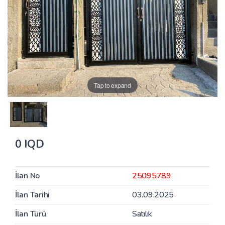
Tap to expand
0 IQD
İlan No
25095789
İlan Tarihi
03.09.2025
İlan Türü
Satılık