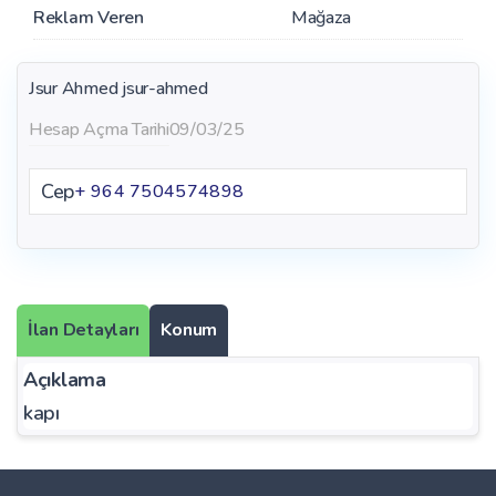
Reklam Veren
Mağaza
Jsur Ahmed
jsur-ahmed
Hesap Açma Tarihi
09/03/25
Cep
+ 964 7504574898
İlan Detayları
Konum
Açıklama
kapı