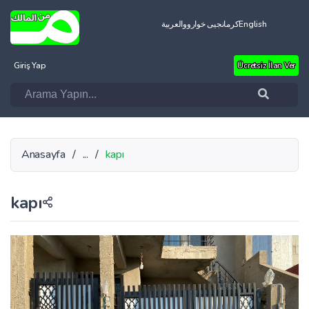
العربية
کرمانجیی خواروو
English
Giriş Yap
Ücretsiz İlan Ver
Anasayfa
/
...
/
kapı
kapı