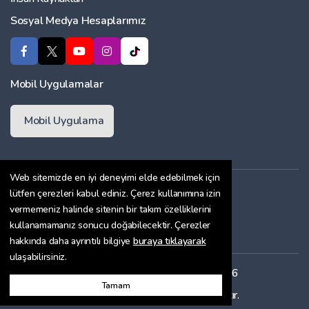
Sosyal Medya Hesaplarımız
Mobil Uygulamalar
Mobil Uygulama
Web sitemizde en iyi deneyimi elde edebilmek için
Üyelik Sözleşmesi
lütfen çerezleri kabul ediniz. Çerez kullanımına izin
vermemeniz halinde sitenin bir takım özelliklerini
Çerez Politikası
kullanamamanız sonucu doğabilecektir. Çerezler
Gizlilik Sözleşmesi
hakkında daha ayrıntılı bilgiye
buraya tıklayarak
ulaşabilirsiniz.
Her hakkı saklıdır. Copyright © 2026
Tamam
Bu site
ENTRANET
ile hazırlanmıştır.