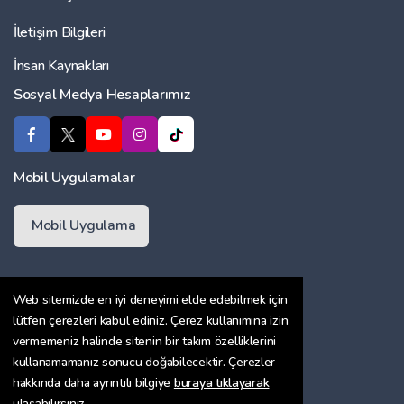
İletişim Bilgileri
İnsan Kaynakları
Sosyal Medya Hesaplarımız
Mobil Uygulamalar
Mobil Uygulama
Web sitemizde en iyi deneyimi elde edebilmek için
Üyelik Sözleşmesi
lütfen çerezleri kabul ediniz. Çerez kullanımına izin
vermemeniz halinde sitenin bir takım özelliklerini
Çerez Politikası
kullanamamanız sonucu doğabilecektir. Çerezler
Gizlilik Sözleşmesi
hakkında daha ayrıntılı bilgiye
buraya tıklayarak
ulaşabilirsiniz.