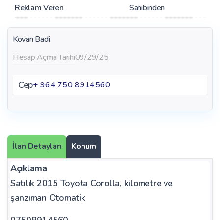
Reklam Veren
Sahibinden
Kovan Badi
Hesap Açma Tarihi
09/29/25
Cep
+ 964 750 8914560
İlan Detayları
Konum
Açıklama
Satılık 2015 Toyota Corolla, kilometre ve
şanzıman Otomatik
07508914560