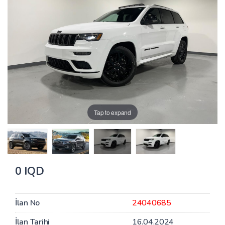
Tap to expand
0 IQD
İlan No
24040685
İlan Tarihi
16.04.2024