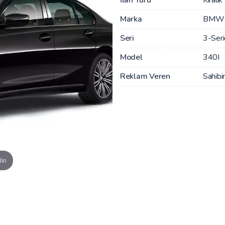
Marka
BMW
Seri
3-Ser
Model
340I
Reklam Veren
Sahibi
lin