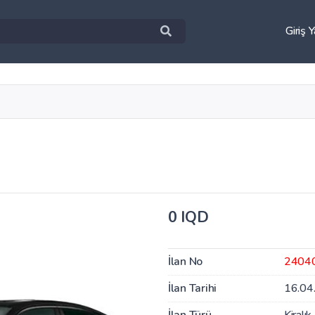
Giriş 
0 IQD
İlan No
2404
İlan Tarihi
16.04
İlan Türü
Kiralık