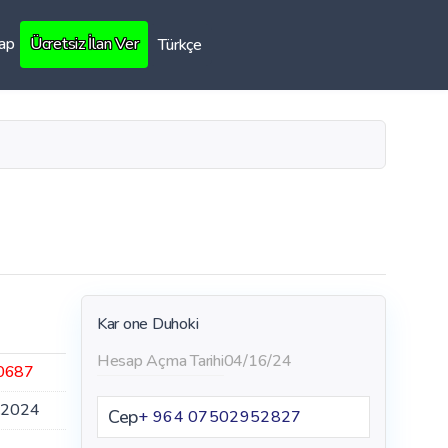
Yap
Ücretsiz İlan Ver
Türkçe
Kar one Duhoki
Hesap Açma Tarihi
04/16/24
0687
.2024
Cep
+ 964 07502952827