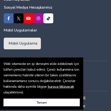
Sosyal Medya Hesaplarımız
Mobil Uygulamalar
Mobil Uygulama
Web sitemizde en iyi deneyimi elde edebilmek için
Üyelik Sözleşmesi
lütfen çerezleri kabul ediniz. Çerez kullanımına izin
vermemeniz halinde sitenin bir takım özelliklerini
Çerez Politikası
kullanamamanız sonucu doğabilecektir. Çerezler
Gizlilik Sözleşmesi
hakkında daha ayrıntılı bilgiye
buraya tıklayarak
ulaşabilirsiniz.
Her hakkı saklıdır. Copyright © 2026
Tamam
Bu site
ENTRANET
ile hazırlanmıştır.