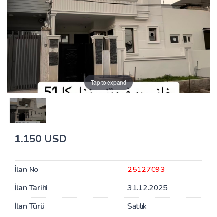
Tap to expand
1.150 USD
İlan No
25127093
İlan Tarihi
31.12.2025
İlan Türü
Satılık