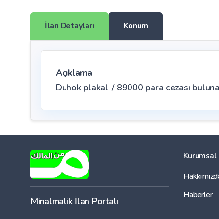
İlan Detayları
Konum
Açıklama
Duhok plakalı / 89000 para cezası bulunan
Kurumsal
Hakkımızd
Haberler
Minalmalik İlan Portalı