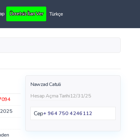
Yap
Ücretsiz İlan Ver
Türkçe
Nawzad Catuli
Hesap Açma Tarihi
12/31/25
7094
.2025
Cep
+ 964 750 4246112
nden