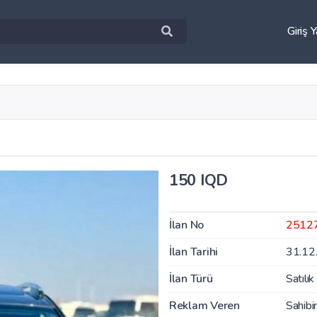
Giriş 
150 IQD
İlan No
2512
İlan Tarihi
31.12
İlan Türü
Satılık
Reklam Veren
Sahibi