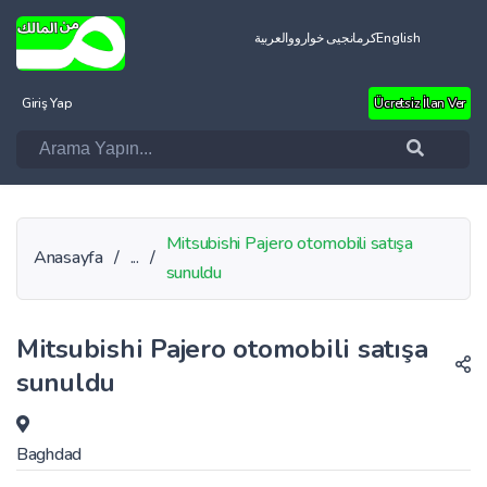
العربية
کرمانجیی خواروو
English
Giriş Yap
Ücretsiz İlan Ver
Mitsubishi Pajero otomobili satışa
Anasayfa
/
...
/
sunuldu
Mitsubishi Pajero otomobili satışa
sunuldu
Baghdad