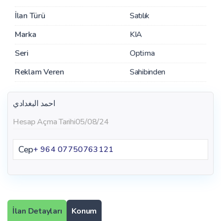
İlan Türü
Satılık
Marka
KIA
Seri
Optima
Reklam Veren
Sahibinden
احمد البغدادي
Hesap Açma Tarihi
05/08/24
Cep
+ 964 07750763121
İlan Detayları
Konum