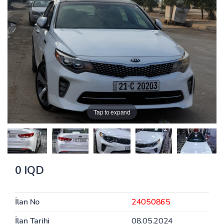
Tap to expand
0 IQD
İlan No
24050865
İlan Tarihi
08.05.2024