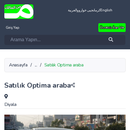
العربية
کرمانجیی خواروو
English
Giriş Yap
Ücretsiz İlan Ver
Anasayfa
/
...
/
Satılık Optima araba
Satılık Optima araba
Diyala