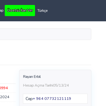
Yap
Ücretsiz İlan Ver
Türkçe
Rayan Erbil
Hesap Açma Tarihi
05/13/24
0994
.2024
Cep
+ 964 07732121119