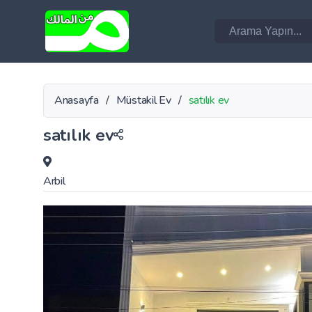
Anasayfa
/
Müstakil Ev
/
satılık ev
satılık ev
Arbil