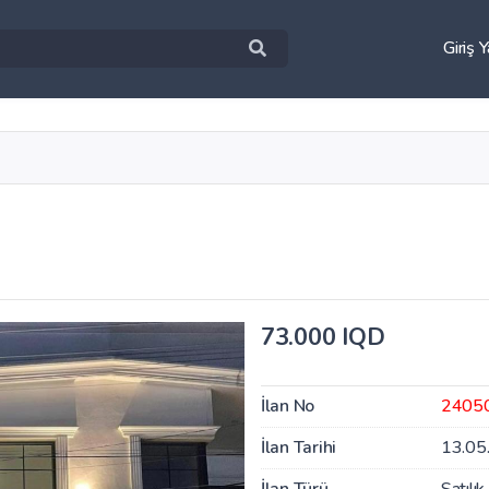
Giriş 
73.000 IQD
İlan No
2405
İlan Tarihi
13.05
İlan Türü
Satılık