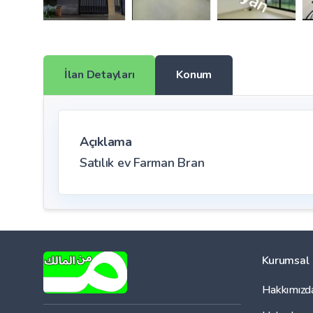
İlan Detayları
Konum
Açıklama
Satılık ev Farman Bran
Kurumsal
Hakkımızd