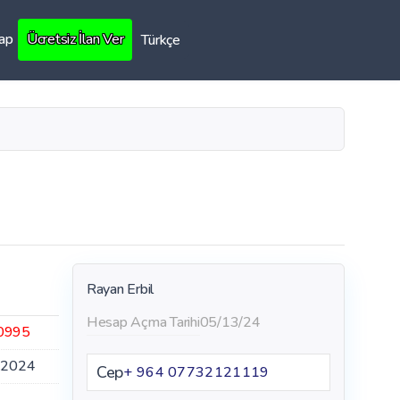
Yap
Ücretsiz İlan Ver
Türkçe
Rayan Erbil
Hesap Açma Tarihi
05/13/24
0995
.2024
Cep
+ 964 07732121119