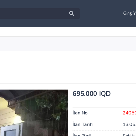
Giriş 
695.000 IQD
İlan No
2405
İlan Tarihi
13.05
İlan Türü
Satılık