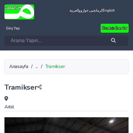
العربية
کرمانجیی خواروو
English
Giriş Yap
Ücretsiz İlan Ver
Anasayfa
/
...
/
Tramikser
Tramikser
Arbil