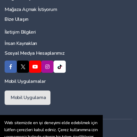
Mağaza Açmak İstiyorum
Bize Ulaşın
İletişim Bilgileri
İnsan Kaynakları
Sosyal Medya Hesaplarımız
Mobil Uygulamalar
Mobil Uygulama
Web sitemizde en iyi deneyimi elde edebilmek için
Üyelik Sözleşmesi
lütfen çerezleri kabul ediniz. Çerez kullanımına izin
vermemeniz halinde sitenin bir takım özelliklerini