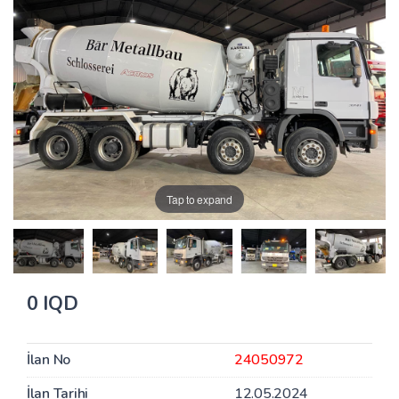
Tap to expand
0 IQD
İlan No
24050972
İlan Tarihi
12.05.2024