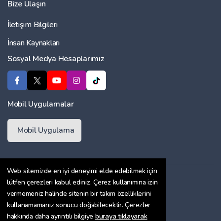
Bize Ulaşın
İletişim Bilgileri
İnsan Kaynakları
Sosyal Medya Hesaplarımız
Mobil Uygulamalar
Mobil Uygulama
Web sitemizde en iyi deneyimi elde edebilmek için
Üyelik Sözleşmesi
lütfen çerezleri kabul ediniz. Çerez kullanımına izin
vermemeniz halinde sitenin bir takım özelliklerini
Çerez Politikası
kullanamamanız sonucu doğabilecektir. Çerezler
Gizlilik Sözleşmesi
hakkında daha ayrıntılı bilgiye
buraya tıklayarak