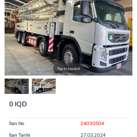
Tap to expand
0 IQD
İlan No
24030504
İlan Tarihi
27.03.2024