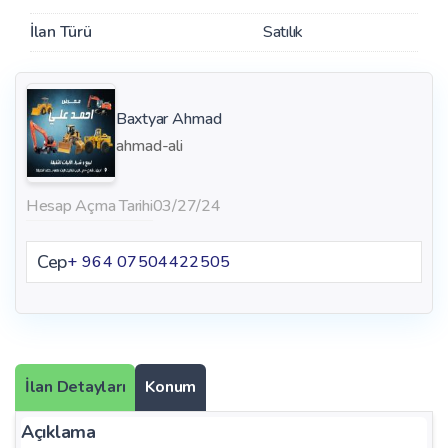
İlan Türü
Satılık
Baxtyar Ahmad
ahmad-ali
Hesap Açma Tarihi
03/27/24
Cep
+ 964 07504422505
İlan Detayları
Konum
Açıklama