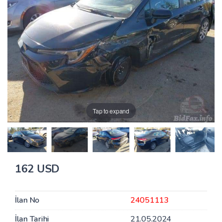
Tap to expand
162 USD
İlan No
24051113
İlan Tarihi
21.05.2024