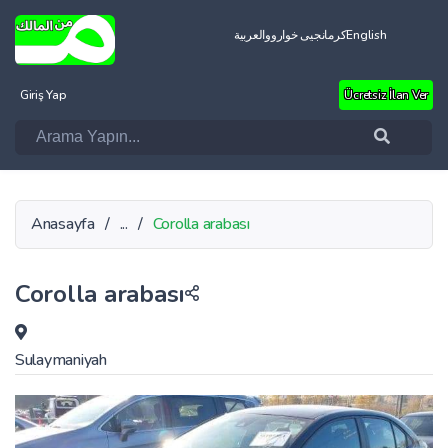
العربية
کرمانجیی خواروو
English
Giriş Yap
Ücretsiz İlan Ver
Anasayfa
/
...
/
Corolla arabası
Corolla arabası
Sulaymaniyah