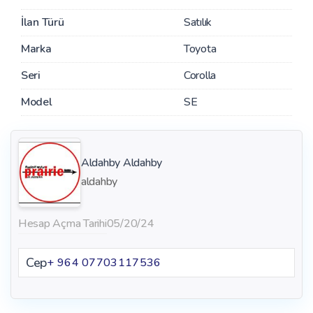
İlan Türü
Satılık
Marka
Toyota
Seri
Corolla
Model
SE
Aldahby Aldahby
aldahby
Hesap Açma Tarihi
05/20/24
Cep
+ 964 07703117536