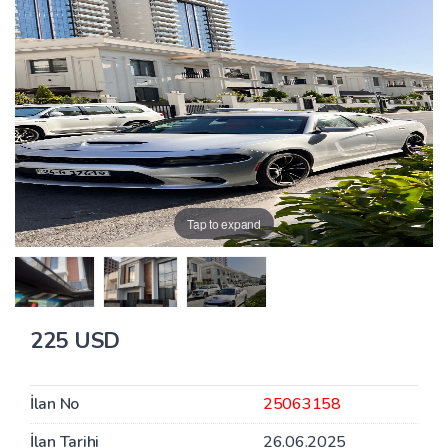
Tap to expand
225 USD
İlan No
25063158
İlan Tarihi
26.06.2025