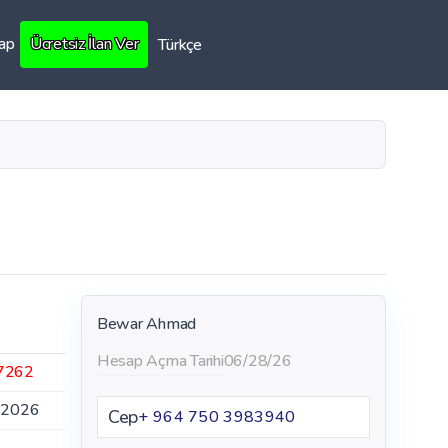
Yap
Ücretsiz İlan Ver
Türkçe
Bewar Ahmad
Hesap Açma Tarihi
06/28/26
7262
.2026
Cep
+ 964 750 3983940