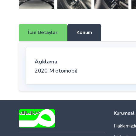
İlan Detayları
Konum
Açıklama
2020 M otomobil
Kurumsal
Hakkımızd