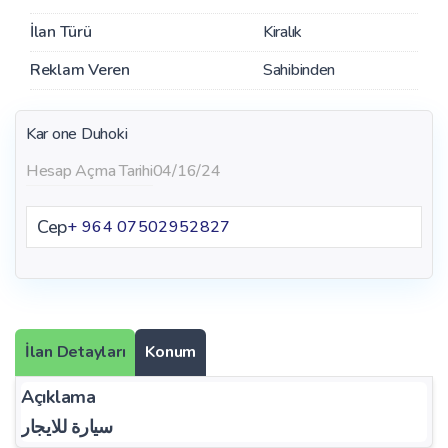
İlan Türü
Kiralık
Reklam Veren
Sahibinden
Kar one Duhoki
Hesap Açma Tarihi
04/16/24
Cep
+ 964 07502952827
İlan Detayları
Konum
Açıklama
سيارة للايجار