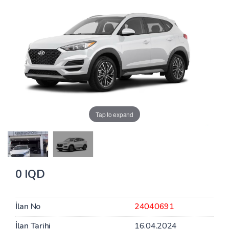
Tap to expand
0 IQD
İlan No
24040691
İlan Tarihi
16.04.2024