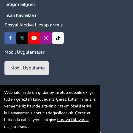
İletişim Bilgileri
İnsan Kaynakları
Sosyal Medya Hesaplarımız
Mobil Uygulamalar
Mobil Uygulama
Web sitemizde en iyi deneyimi elde edebilmek için
Üyelik Sözleşmesi
lütfen çerezleri kabul ediniz. Çerez kullanımına izin
vermemeniz halinde sitenin bir takım özelliklerini
Çerez Politikası
kullanamamanız sonucu doğabilecektir. Çerezler
Gizlilik Sözleşmesi
hakkında daha ayrıntılı bilgiye
buraya tıklayarak
ulaşabilirsiniz.