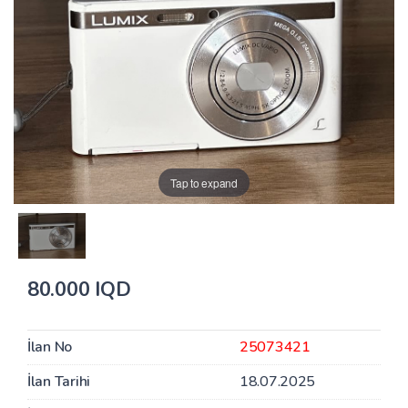
Tap to expand
80.000 IQD
İlan No
25073421
İlan Tarihi
18.07.2025