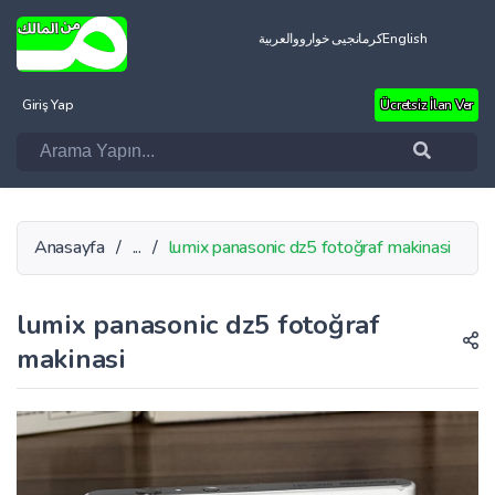
العربية
کرمانجیی خواروو
English
Giriş Yap
Ücretsiz İlan Ver
Anasayfa
/
...
/
lumix panasonic dz5 fotoğraf makinasi
lumix panasonic dz5 fotoğraf
makinasi