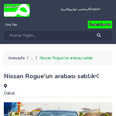
العربية
کرمانجیی خواروو
English
Giriş Yap
Ücretsiz İlan Ver
Anasayfa
/
...
/
Nissan Rogue'un arabası satılık
Nissan Rogue'un arabası satılık
Dahuk