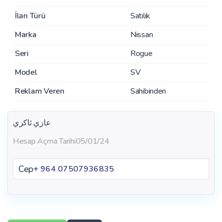
İlan Türü
Satılık
Marka
Nissan
Seri
Rogue
Model
SV
Reklam Veren
Sahibinden
عازي ئاكري
Hesap Açma Tarihi
05/01/24
Cep
+ 964 07507936835