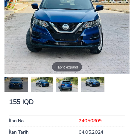
Tap to expand
155 IQD
İlan No
24050809
İlan Tarihi
04.05.2024