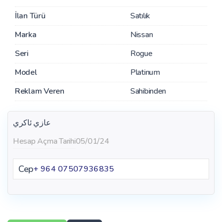
İlan Türü
Satılık
Marka
Nissan
Seri
Rogue
Model
Platinum
Reklam Veren
Sahibinden
عازي ئاكري
Hesap Açma Tarihi
05/01/24
Cep
+ 964 07507936835