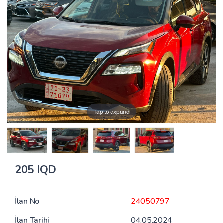
Tap to expand
205 IQD
İlan No
24050797
İlan Tarihi
04.05.2024