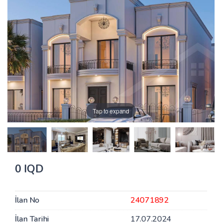
Tap to expand
0 IQD
İlan No
24071892
İlan Tarihi
17.07.2024