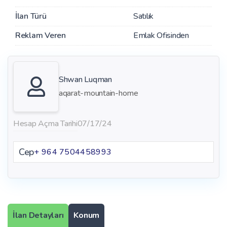
İlan Türü
Satılık
Reklam Veren
Emlak Ofisinden
Shwan Luqman
aqarat-mountain-home
Hesap Açma Tarihi
07/17/24
Cep
+ 964 7504458993
İlan Detayları
Konum