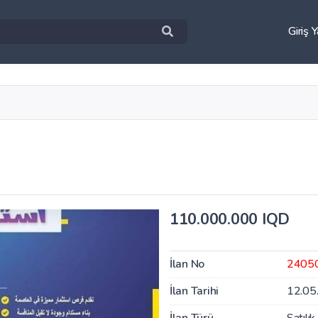
Giriş 
110.000.000 IQD
İlan No
2405
İlan Tarihi
12.05
İlan Türü
Satılık