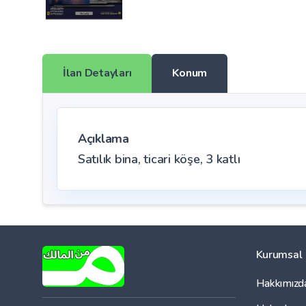
İlan Detayları
Konum
Açıklama
Satılık bina, ticari köşe, 3 katlı
Kurumsal
Hakkımızd