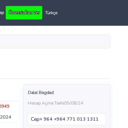
Yap
Ücretsiz İlan Ver
Türkçe
Dalal Bagdad
Hesap Açma Tarihi
05/08/24
0949
.2024
Cep
+ 964 ‪+964 771 013 1311‬