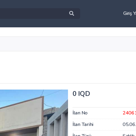
Giriş 
0 IQD
İlan No
2406
İlan Tarihi
05.06
İlan Türü
Satılık