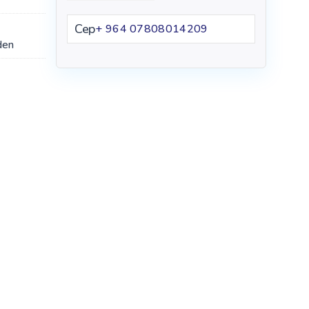
Cep
+ 964 07808014209
den