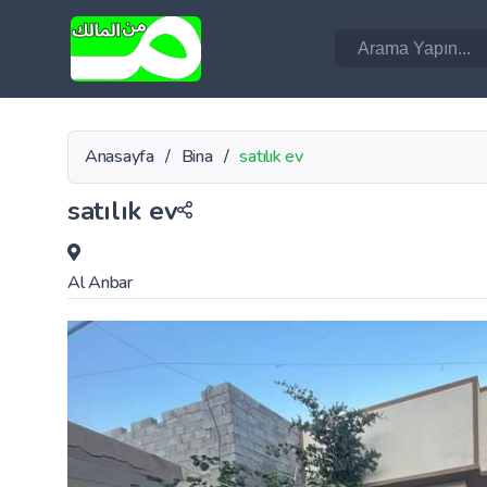
Anasayfa
/
Bina
/
satılık ev
satılık ev
Al Anbar