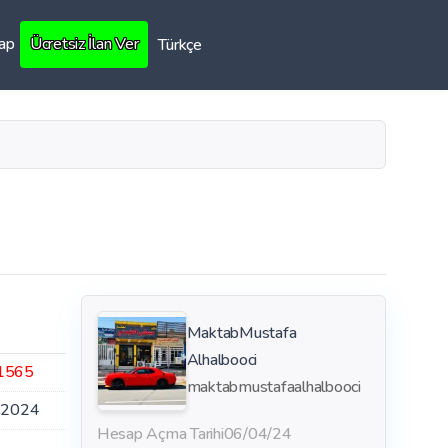
Yap
Ücretsiz İlan Ver
Türkçe
MaktabMustafa
Alhalbooci
1565
maktabmustafaalhalbooci
.2024
Hesap Açma Tarihi
06/04/24