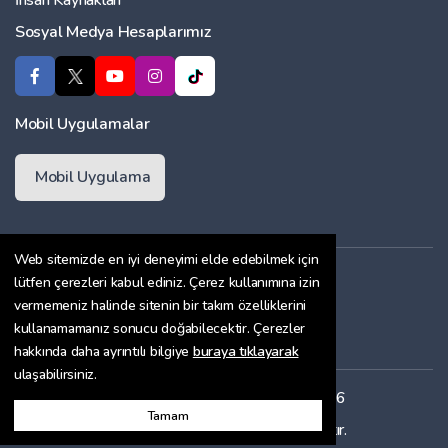
İnsan Kaynakları
Sosyal Medya Hesaplarımız
Mobil Uygulamalar
Mobil Uygulama
Web sitemizde en iyi deneyimi elde edebilmek için
Üyelik Sözleşmesi
lütfen çerezleri kabul ediniz. Çerez kullanımına izin
vermemeniz halinde sitenin bir takım özelliklerini
Çerez Politikası
kullanamamanız sonucu doğabilecektir. Çerezler
Gizlilik Sözleşmesi
hakkında daha ayrıntılı bilgiye
buraya tıklayarak
ulaşabilirsiniz.
Her hakkı saklıdır. Copyright © 2026
Tamam
Bu site
ENTRANET
ile hazırlanmıştır.