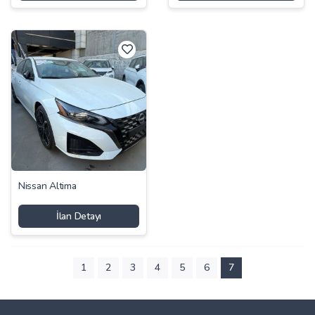
Nissan Altima
İlan Detayı
1
2
3
4
5
6
7