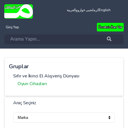
العربية
کرمانجیی خواروو
English
Giriş Yap
Ücretsiz İlan Ver
Gruplar
Sıfır ve İkinci El Alışveriş Dünyası
Oyun Cihazları
Araç Seçiniz