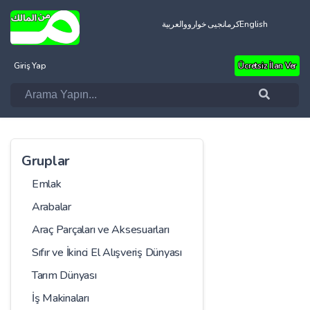
العربية
کرمانجیی خواروو
English
Giriş Yap
Ücretsiz İlan Ver
Gruplar
Emlak
Arabalar
Araç Parçaları ve Aksesuarları
Sıfır ve İkinci El Alışveriş Dünyası
Tarım Dünyası
İş Makinaları