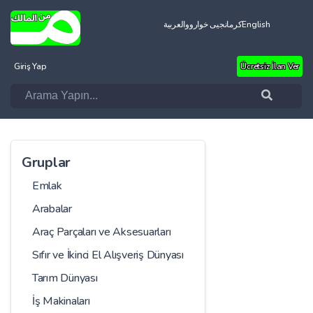
العربية
کرمانجیی خواروو
English
Giriş Yap
Ücretsiz İlan Ver
Gruplar
Emlak
Arabalar
Araç Parçaları ve Aksesuarları
Sıfır ve İkinci El Alışveriş Dünyası
Tarım Dünyası
İş Makinaları