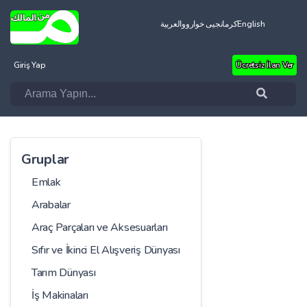
العربية
کرمانجیی خواروو
English
Giriş Yap
Ücretsiz İlan Ver
Gruplar
Emlak
Arabalar
Araç Parçaları ve Aksesuarları
Sıfır ve İkinci El Alışveriş Dünyası
Tarım Dünyası
İş Makinaları