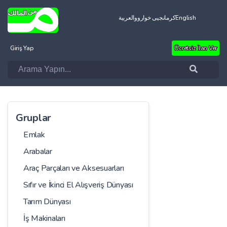
العربية
کرمانجیی خواروو
English
Giriş Yap
Ücretsiz İlan Ver
Gruplar
Emlak
Arabalar
Araç Parçaları ve Aksesuarları
Sıfır ve İkinci El Alışveriş Dünyası
Tarım Dünyası
İş Makinaları